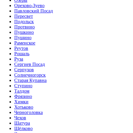
Озёры
Орехово-Зуево
Павловский Посад
Пересвет
Подольск
Протвино
Пушкино
Пущино
Раменское
Реутов
Рошаль
Руза
Сергиев Посад
Серпухов
Солнечногорск
Старая Купавна
Ступино
Талдом
Фрязино
Химки
Хотьково
Черноголовка
Чехов
Шатура
Щёлково