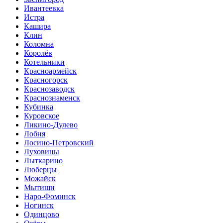
Ивантеевка
Истра
Кашира
Клин
Коломна
Королёв
Котельники
Красноармейск
Красногорск
Краснозаводск
Краснознаменск
Кубинка
Куровское
Ликино-Дулево
Лобня
Лосино-Петровский
Луховицы
Лыткарино
Люберцы
Можайск
Мытищи
Наро-Фоминск
Ногинск
Одинцово