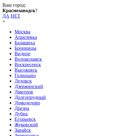
Ваш город:
Краснозаводск
?
ДА
НЕТ
×
Москва
Апрелевка
Балашиха
Бронницы
Видное
Волоколамск
Воскресенск
Высоковск
Голицыно
Дедовск
Дзержинский
Дмитров
Долгопрудный
Домодедово
Дрезна
Дубна
Егорьевск
Жуковский
Зарайск
Звенигород