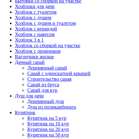
Бытовки со сборкой на участке
Хозблоки для дачи
Хозблок с туалетом
Хозблок с душем
Хозблок с душем и туалетом
Хозблок с верандой
Хозблок с навесом
Хозблок 3 в 1
Хозблок со сборкой на участке
Хозблок с дровником
Вагончики жилые
Дачный сарай
Деревянный сарай
Cарай с односкатной крышей
Строительство сарая
Сарай из бруса
Сарай для кур
Душ для дачи
Деревянный душ
Душ из поликарбоната
Курятник
Курятник на 5 кур
Курятник на 10 кур
Курятник на 20 кур
Курятник на 50 кур